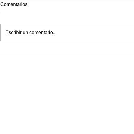
Comentarios
Escribir un comentario...
Lo que nadie te dice en la
¿Cuál gallet
clínica estética: la nutrición sí
supermercad
afecta tu botox
marcas para 