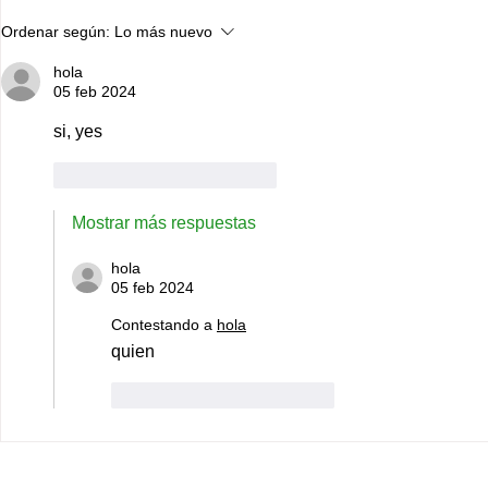
7,000 pasos al día: la meta
Lo que nadie
Ordenar según:
Lo más nuevo
que protege tu corazón, tu
clínica estét
mente y tus hormonas
afecta tu bo
hola
05 feb 2024
si, yes
Me gusta
Reaccionar
Mostrar más respuestas
hola
05 feb 2024
Contestando a
hola
quien
Me gusta
Reaccionar